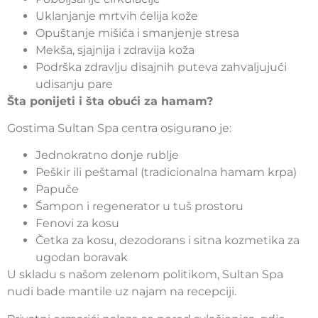
Uklanjanje mrtvih ćelija kože
Opuštanje mišića i smanjenje stresa
Mekša, sjajnija i zdravija koža
Podrška zdravlju disajnih puteva zahvaljujući
udisanju pare
Šta ponijeti i šta obući za hamam?
Gostima Sultan Spa centra osigurano je:
Jednokratno donje rublje
Peškir ili peštamal (tradicionalna hamam krpa)
Papuče
Šampon i regenerator u tuš prostoru
Fenovi za kosu
Četka za kosu, dezodorans i sitna kozmetika za
ugodan boravak
U skladu s našom zelenom politikom, Sultan Spa
nudi bade mantile uz najam na recepciji.