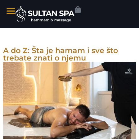
A do Z: Šta je hamam i sve što
trebate znati o njemu