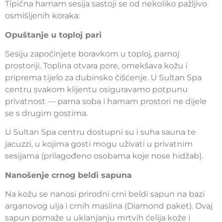
Tipična hamam sesija sastoji se od nekoliko pažljivo
osmišljenih koraka:
Opuštanje u toploj pari
Sesiju započinjete boravkom u toploj, parnoj
prostoriji. Toplina otvara pore, omekšava kožu i
priprema tijelo za dubinsko čišćenje. U Sultan Spa
centru svakom klijentu osiguravamo potpunu
privatnost — parna soba i hamam prostori ne dijele
se s drugim gostima.
U Sultan Spa centru dostupni su i suha sauna te
jacuzzi, u kojima gosti mogu uživati u privatnim
sesijama (prilagođeno osobama koje nose hidžab).
Nanošenje crnog beldi sapuna
Na kožu se nanosi prirodni crni beldi sapun na bazi
arganovog ulja i crnih maslina (Diamond paket). Ovaj
sapun pomaže u uklanjanju mrtvih ćelija kože i