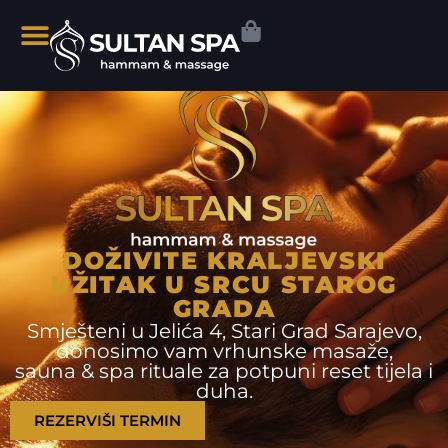
DOŽIVITE KRALJEVSKI
UŽITAK U SRCU STAROG
GRADA
Smješteni u Jelića 4, Stari Grad Sarajevo,
donosimo vam vrhunske masaže,
sauna & spa rituale za potpuni reset tijela i
duha.
REZERVIŠI TERMIN