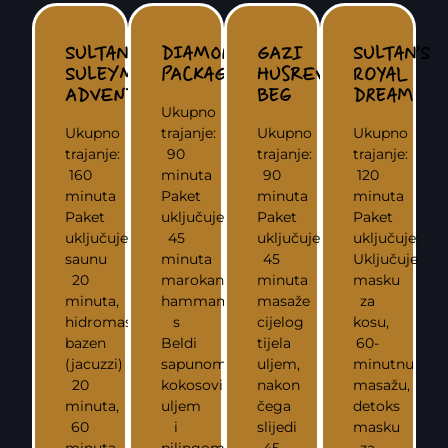
SULTAN
DIAMOND
GAZI
SULTAN’S
SULEYMAN’S
PACKAGE
HUSREV-
ROYAL
ADVENTURE
BEG
DREAM
Ukupno
Ukupno
trajanje:
Ukupno
Ukupno
trajanje:
90
trajanje:
trajanje:
160
minuta
90
120
minuta
Paket
minuta
minuta
Paket
uključuje:
Paket
Paket
uključuje:
45
uključuje:
uključuje:
saunu
minuta
45
Uključuje
20
marokanskog
minuta
masku
minuta,
hammama
masaže
za
hidromasažni
s
cijelog
kosu,
bazen
Beldi
tijela
60-
(jacuzzi)
sapunom,
uljem,
minutnu
20
kokosovim
nakon
masažu,
minuta,
uljem
čega
detoks
60
i
slijedi
masku
minuta
pilingom
45
za