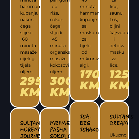
hammamskog
od
minuta
lice,
kupanja,
riže,
hammamsko
saunu,
nakon
nakon
kupanje
tuš,
čega
čega
sa
biljni
slijedi
slijedi
maskom
čaj/vodu
60
45
za
i
minuta
minuta
tijelo
detoks
masaže
organske
od
masku
cijelog
masaže
mikroniztiranih
za
tijela
kokosovim
algi.
lice.
170
125
uljem.
uljem.
295
300
KM
KM
KM
KM
ISA-
SULTAN’S
SULTAN
MEHMED
BEG
DREAM
HUREM’S
PASHA
ISHAKOVIĆ
Ukupno
JOURNEY
SOKOLOVIĆ