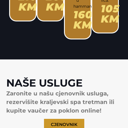
u
lica.
KM
KM
105
hammamu.
160
KM
KM
NAŠE USLUGE
Zaronite u našu cjenovnik usluga,
rezervišite kraljevski spa tretman ili
kupite vaučer za poklon online!
CJENOVNIK