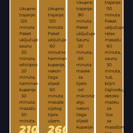
Ukupno
trajanje:
Ukupno
Ukupno
trajanje:
110
trajanje:
trajanje:
80
minuta
120
120
minuta
Paket
minuta
minuta
Paket
uključuje:
Paket
Paket
uključuje:
relax
uključuje:
uključuje:
Saunu
masažu
saunu
60
20
60
20
minutno
minuta,
minuta,
minuta,
hammamsko
60
saunu
whirlpool
kupanje,
minuta
30
20
nakon
maske
minuta,
minuta,
čega
za
tuš,
hammamsko
slijedi
tijelo
biljni
kupanje
60
od
čaj/vodu,
30
minuta
mikroniziranih
detoks
minuta,
masaže
algi,
masku
masažu
cijelog
nakon
za
50
tijela
čega
lice
minuta.
uljem.
slijedi
sa
210
260
kupanje
masažom