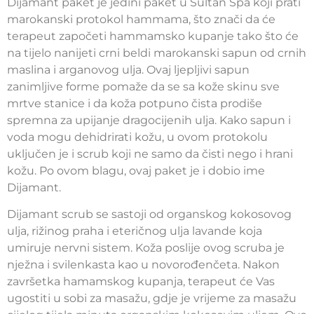
Dijamant paket je jedini paket u Sultan Spa koji prati
marokanski protokol hammama, što znači da će
terapeut započeti hammamsko kupanje tako što će
na tijelo nanijeti crni beldi marokanski sapun od crnih
maslina i arganovog ulja. Ovaj ljepljivi sapun
zanimljive forme pomaže da se sa kože skinu sve
mrtve stanice i da koža potpuno čista prodiše
spremna za upijanje dragocijenih ulja. Kako sapun i
voda mogu dehidrirati kožu, u ovom protokolu
uključen je i scrub koji ne samo da čisti nego i hrani
kožu. Po ovom blagu, ovaj paket je i dobio ime
Dijamant.
Dijamant scrub se sastoji od organskog kokosovog
ulja, rižinog praha i eteričnog ulja lavande koja
umiruje nervni sistem. Koža poslije ovog scruba je
nježna i svilenkasta kao u novorođenčeta. Nakon
završetka hamamskog kupanja, terapeut će Vas
ugostiti u sobi za masažu, gdje je vrijeme za masažu