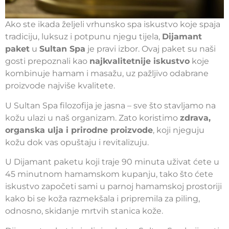
Ako ste ikada željeli vrhunsko spa iskustvo koje spaja
tradiciju, luksuz i potpunu njegu tijela,
Dijamant
paket
u
Sultan Spa
je pravi izbor. Ovaj paket su naši
gosti prepoznali kao
najkvalitetnije iskustvo
koje
kombinuje hamam i masažu, uz pažljivo odabrane
proizvode najviše kvalitete.
U Sultan Spa filozofija je jasna – sve što stavljamo na
kožu ulazi u naš organizam. Zato koristimo
zdrava,
organska ulja i prirodne proizvode
, koji njeguju
kožu dok vas opuštaju i revitalizuju.
U Dijamant paketu koji traje 90 minuta uživat ćete u
45 minutnom hamamskom kupanju, tako što ćete
iskustvo započeti sami u parnoj hamamskoj prostoriji
kako bi se koža razmekšala i pripremila za piling,
odnosno, skidanje mrtvih stanica kože.