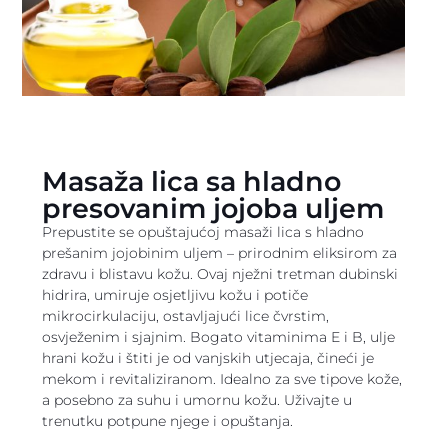
Masaža lica sa hladno
presovanim jojoba uljem
Prepustite se opuštajućoj masaži lica s hladno
prešanim jojobinim uljem – prirodnim eliksirom za
zdravu i blistavu kožu. Ovaj nježni tretman dubinski
hidrira, umiruje osjetljivu kožu i potiče
mikrocirkulaciju, ostavljajući lice čvrstim,
osvježenim i sjajnim. Bogato vitaminima E i B, ulje
hrani kožu i štiti je od vanjskih utjecaja, čineći je
mekom i revitaliziranom. Idealno za sve tipove kože,
a posebno za suhu i umornu kožu. Uživajte u
trenutku potpune njege i opuštanja.