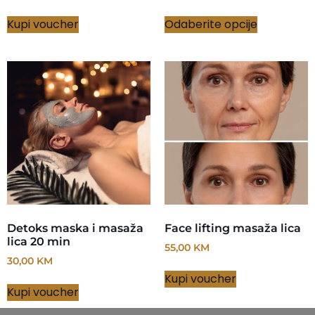
Kupi voucher
Odaberite opcije
Detoks maska i masaža
Face lifting masaža lica
lica 20 min
55,00
KM
30,00
KM
Kupi voucher
Kupi voucher