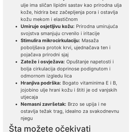
ulje ima sličan lipidni sastav kao prirodna ulja
kože, hidrira bez začepljenja pora i ostavlja
kožu mekom i elastičnom
Umiruje osjetljivu kožu:
Prirodna umirujuća
svojstva smanjuju crvenilo i iritacije
Stimulira mikrocirkulaciju:
Masaža
poboljšava protok krvi, ujednačava ten i
pojačava prirodni sjaj
Zateže i osvježava:
Opuštanje napetosti i
bolja cirkulacija doprinose podignutom i
odmornom izgledu lica
Hranjiva podrška:
Bogato vitaminima E i B,
jojobino ulje hrani kožu i štiti je od vanjskih
utjecaja
Nemasni završetak:
Brzo se upija i ne
ostavlja težak trag, idealno za svakodnevnu
njegu
Šta možete očekivati