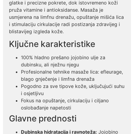
glatke i precizne pokrete, dok istovremeno koži
pruža vitamine i antioksidanse. Masaža je
usmjerena na limfnu drenažu, opuštanje mišića lica
i stimulaciju cirkulacije radi postizanja zdravijeg i
blistavijeg izgleda kože.
Ključne karakteristike
100% hladno prešano jojobino ulje za
dubinsku, ali nježnu njegu
Profesionalne tehnike masaže lica: efleurage,
blago gnječenje i limfna drenaža
Pogodno za sve tipove kože, uključujući suhu
i osjetljivu
Fokus na opuštanje, cirkulaciju i ciljano
oslobađanje napetosti
Glavne prednosti
Dubinska hidratacija i ravnoteža:
Jojobino