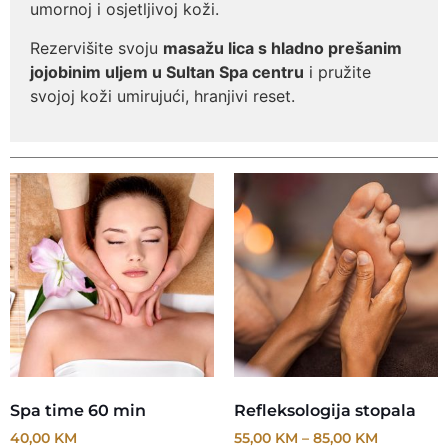
umornoj i osjetljivoj koži.
Rezervišite svoju
masažu lica s hladno prešanim
jojobinim uljem u Sultan Spa centru
i pružite
svojoj koži umirujući, hranjivi reset.
Spa time 60 min
Refleksologija stopala
40,00
KM
55,00
KM
–
85,00
KM