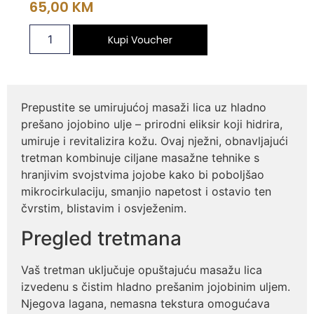
65,00
KM
Kupi Voucher
Prepustite se umirujućoj masaži lica uz hladno
prešano jojobino ulje – prirodni eliksir koji hidrira,
umiruje i revitalizira kožu. Ovaj nježni, obnavljajući
tretman kombinuje ciljane masažne tehnike s
hranjivim svojstvima jojobe kako bi poboljšao
mikrocirkulaciju, smanjio napetost i ostavio ten
čvrstim, blistavim i osvježenim.
Pregled tretmana
Vaš tretman uključuje opuštajuću masažu lica
izvedenu s čistim hladno prešanim jojobinim uljem.
Njegova lagana, nemasna tekstura omogućava