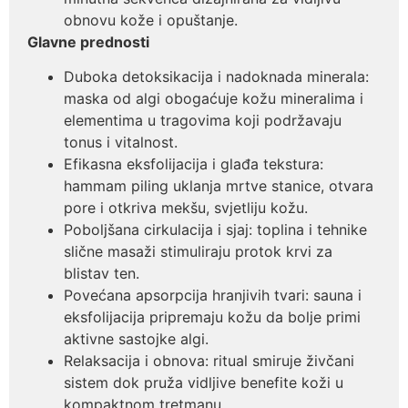
obnovu kože i opuštanje.
Glavne prednosti
Duboka detoksikacija i nadoknada minerala:
maska od algi obogaćuje kožu mineralima i
elementima u tragovima koji podržavaju
tonus i vitalnost.
Efikasna eksfolijacija i glađa tekstura:
hammam piling uklanja mrtve stanice, otvara
pore i otkriva mekšu, svjetliju kožu.
Poboljšana cirkulacija i sjaj: toplina i tehnike
slične masaži stimuliraju protok krvi za
blistav ten.
Povećana apsorpcija hranjivih tvari: sauna i
eksfolijacija pripremaju kožu da bolje primi
aktivne sastojke algi.
Relaksacija i obnova: ritual smiruje živčani
sistem dok pruža vidljive benefite koži u
kompaktnom tretmanu.