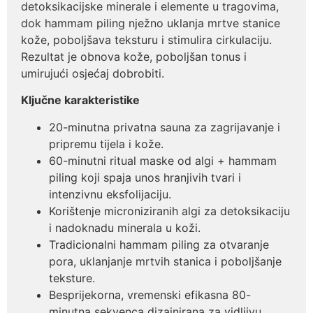
detoksikacijske minerale i elemente u tragovima,
dok hammam piling nježno uklanja mrtve stanice
kože, poboljšava teksturu i stimulira cirkulaciju.
Rezultat je obnova kože, poboljšan tonus i
umirujući osjećaj dobrobiti.
Ključne karakteristike
20-minutna privatna sauna za zagrijavanje i
pripremu tijela i kože.
60-minutni ritual maske od algi + hammam
piling koji spaja unos hranjivih tvari i
intenzivnu eksfolijaciju.
Korištenje microniziranih algi za detoksikaciju
i nadoknadu minerala u koži.
Tradicionalni hammam piling za otvaranje
pora, uklanjanje mrtvih stanica i poboljšanje
teksture.
Besprijekorna, vremenski efikasna 80-
minutna sekvenca dizajnirana za vidljivu