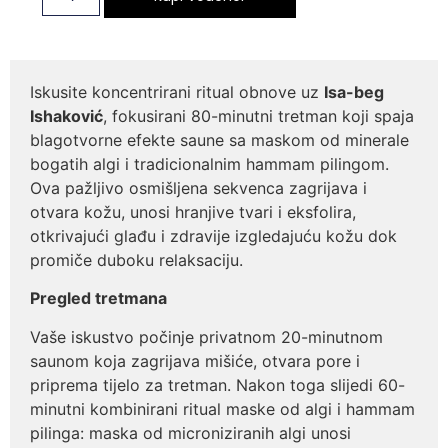
Iskusite koncentrirani ritual obnove uz
Isa-beg
Ishaković
, fokusirani 80-minutni tretman koji spaja
blagotvorne efekte saune sa maskom od minerale
bogatih algi i tradicionalnim hammam pilingom.
Ova pažljivo osmišljena sekvenca zagrijava i
otvara kožu, unosi hranjive tvari i eksfolira,
otkrivajući glađu i zdravije izgledajuću kožu dok
promiče duboku relaksaciju.
Pregled tretmana
Vaše iskustvo počinje privatnom 20-minutnom
saunom koja zagrijava mišiće, otvara pore i
priprema tijelo za tretman. Nakon toga slijedi 60-
minutni kombinirani ritual maske od algi i hammam
pilinga: maska od microniziranih algi unosi