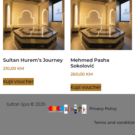
Sultan Hurem’s Journey
Mehmed Pasha
Sokolović
210,00
KM
260,00
KM
Kupi voucher
Kupi voucher
Sultan Spa © 2025
Privacy Policy
Terms and conditio