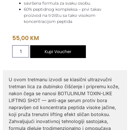
savršena formula za svaku osobu
60% peptidnog kompleksa – prvi takav
proizvod na tržištu sa tako visokom
koncentracijom peptida
55,00
KM
Kupi Voucher
U ovom tretmanu izvodi se klasični ultrazvučni
tretman lica za dubinsko čišćenje i pripremu kože,
nakon čega se nanosi BOTULINUM TOXIN-LIKE
LIFTING SHOT — anti-age serum protiv bora
napravljen od koncentrata peptida visoke jačine,
koji pruža trenutni lifting efekt sličan botoksu.
Zahvaljujući inovativnoj tehnologiji sastojaka,
formula djeluje trodimenzionalno i omogućava