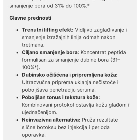
smanjenje bora od 31% do 100%.*
Glavne prednosti
Trenutni lifting efekt:
Vidljivo zaglađivanje i
smanjenje izražajnih linija odmah nakon
tretmana.
Ciljano smanjenje bora:
Koncentrat peptida
formulisan za smanjenje dubine bora (31–
100%*).
Dubinsko očišćena i pripremljena koža:
Ultrazvučna priprema uklanja nečistoće i
poboljšava penetraciju seruma.
Poboljšan tonus i tekstura kože:
Kombinovani protokol ostavlja kožu glađom i
ujednačenijom.
Neinvazivna alternativa:
Pruža rezultate
slične botoksu bez injekcija i perioda
oporavka.