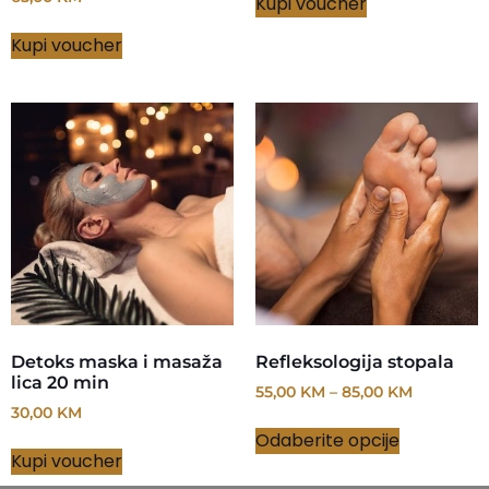
Kupi voucher
Kupi voucher
Detoks maska i masaža
Refleksologija stopala
lica 20 min
55,00
KM
–
85,00
KM
30,00
KM
Odaberite opcije
Kupi voucher