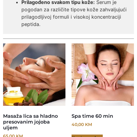
Prilagođeno svakom tipu kože:
Serum je
pogodan za različite tipove kože zahvaljujući
prilagodljivoj formuli i visokoj koncentraciji
peptida.
Masaža lica sa hladno
Spa time 60 min
presovanim jojoba
40,00
KM
uljem
65,00
KM