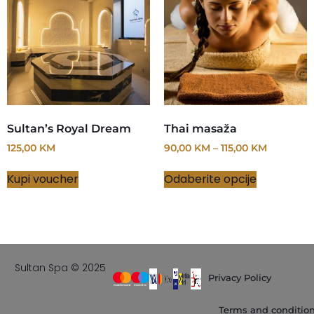
Sultan’s Royal Dream
Thai masaža
125,00
KM
90,00
KM
–
115,00
KM
Kupi voucher
Odaberite opcije
Sultan Spa © 2025
Privacy Policy
Terms and conditio