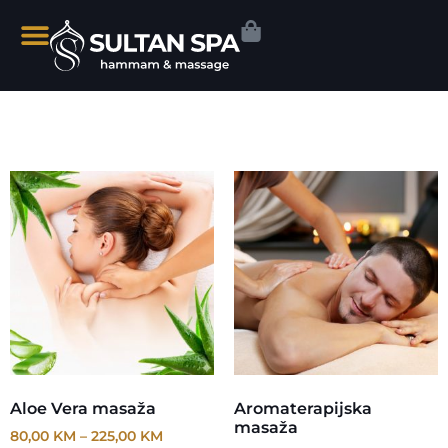
Aloe Vera masaža
Aromaterapijska
masaža
80,00
KM
–
225,00
KM