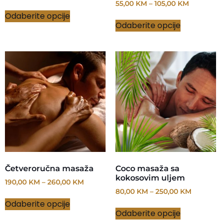
55,00
KM
–
105,00
KM
Odaberite opcije
Odaberite opcije
Četveroručna masaža
Coco masaža sa
kokosovim uljem
190,00
KM
–
260,00
KM
80,00
KM
–
250,00
KM
Odaberite opcije
Odaberite opcije