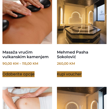
Masaža vrućim
Mehmed Pasha
vulkanskim kamenjem
Sokolović
90,00
KM
–
115,00
KM
260,00
KM
Odaberite opcije
Kupi voucher