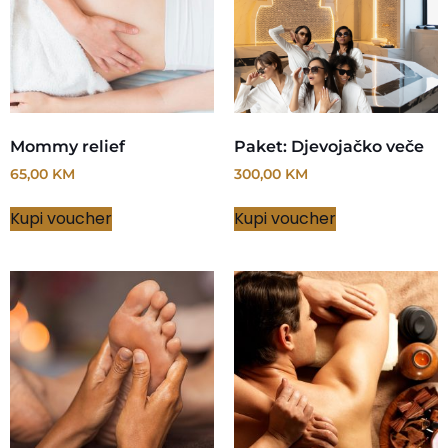
Mommy relief
Paket: Djevojačko veče
65,00
KM
300,00
KM
Kupi voucher
Kupi voucher