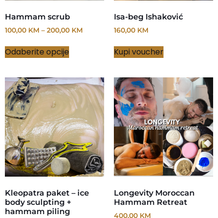
Hammam scrub
Isa-beg Ishaković
100,00
KM
–
200,00
KM
160,00
KM
Odaberite opcije
Kupi voucher
Kleopatra paket – ice
Longevity Moroccan
body sculpting +
Hammam Retreat
hammam piling
400,00
KM