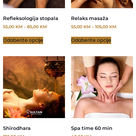
Refleksologija stopala
Relaks masaža
55,00
KM
–
85,00
KM
55,00
KM
–
105,00
KM
Odaberite opcije
Odaberite opcije
Shirodhara
Spa time 60 min