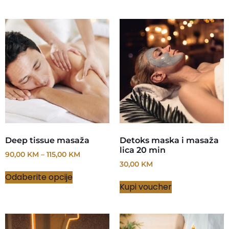
Deep tissue masaža
Detoks maska i masaža
lica 20 min
90,00
KM
–
115,00
KM
30,00
KM
Odaberite opcije
Kupi voucher