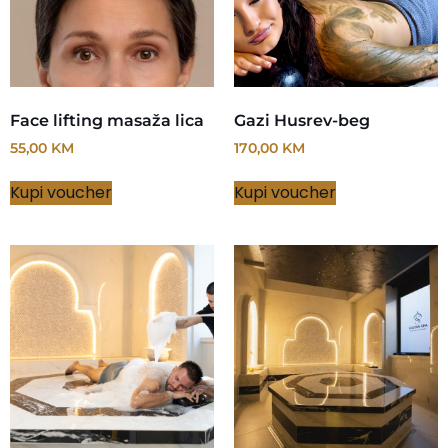
Face lifting masaža lica
Gazi Husrev-beg
55,00
KM
170,00
KM
Kupi voucher
Kupi voucher