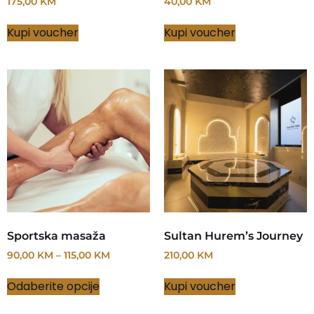
175,00
KM
40,00
KM
Kupi voucher
Kupi voucher
Sportska masaža
Sultan Hurem’s Journey
90,00
KM
–
115,00
KM
210,00
KM
Odaberite opcije
Kupi voucher