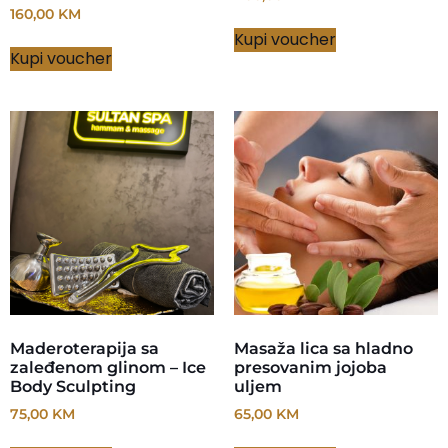
160,00
KM
Kupi voucher
Kupi voucher
Maderoterapija sa
Masaža lica sa hladno
zaleđenom glinom – Ice
presovanim jojoba
Body Sculpting
uljem
75,00
KM
65,00
KM