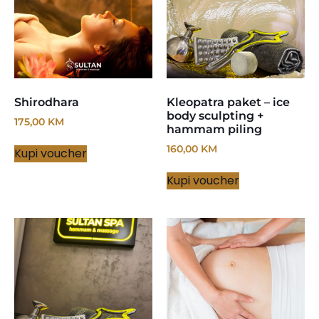
Shirodhara
Kleopatra paket – ice
body sculpting +
175,00
KM
hammam piling
160,00
KM
Kupi voucher
Kupi voucher