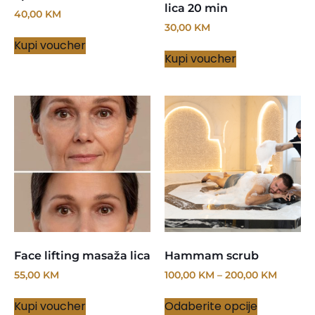
lica 20 min
40,00
KM
30,00
KM
Kupi voucher
Kupi voucher
Face lifting masaža lica
Hammam scrub
55,00
KM
100,00
KM
–
200,00
KM
Kupi voucher
Odaberite opcije