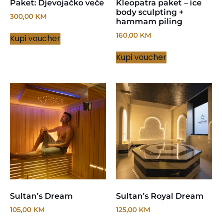
Paket: Djevojačko veče
Kleopatra paket – ice
body sculpting +
300,00
KM
hammam piling
160,00
KM
Kupi voucher
Kupi voucher
Sultan’s Dream
Sultan’s Royal Dream
105,00
KM
125,00
KM