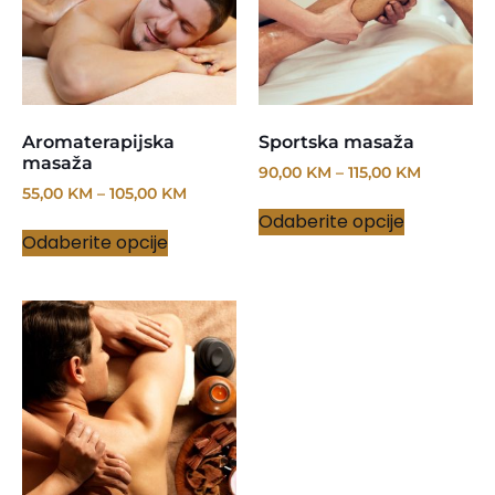
Aromaterapijska
Sportska masaža
masaža
90,00
KM
–
115,00
KM
55,00
KM
–
105,00
KM
Odaberite opcije
Odaberite opcije