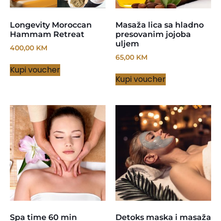
Longevity Moroccan
Masaža lica sa hladno
Hammam Retreat
presovanim jojoba
uljem
400,00
KM
65,00
KM
Kupi voucher
Kupi voucher
Spa time 60 min
Detoks maska i masaža