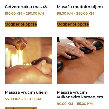
Četveroručna masaža
Masaža mednim uljem
190,00
KM
–
260,00
KM
95,00
KM
–
250,00
KM
Odaberite opcije
Odaberite opcije
Masaža vrućim uljem
Masaža vrućim
vulkanskim kamenjem
55,00
KM
–
105,00
KM
90,00
KM
–
115,00
KM