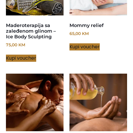
Maderoterapija sa
Mommy relief
zaleđenom glinom –
65,00
KM
Ice Body Sculpting
75,00
KM
Kupi voucher
Kupi voucher