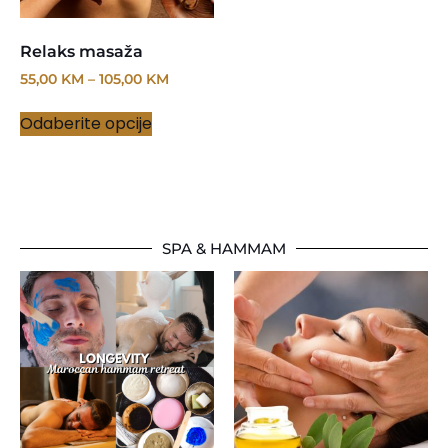
Relaks masaža
55,00
KM
–
105,00
KM
Odaberite opcije
SPA & HAMMAM