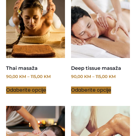
Thai masaža
Deep tissue masaža
90,00
KM
–
115,00
KM
90,00
KM
–
115,00
KM
Odaberite opcije
Odaberite opcije