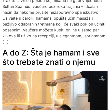
Tražite savršen poklon koji nikada ne gubi vrijednost?
Sultan Spa nudi vaučere bez roka trajanja – idealan
način da nekome pružite nezaboravno spa iskustvo.
Uživajte u čaroliji hamama, opuštajućih masaža i
pažljivo odabranih tretmana koji će svaki poklon učiniti
posebnim. Vaučere možete kupiti online u samo par
klikova ili uživo na recepciji, u elegantnom, isprintanom
[…]
A do Z: Šta je hamam i sve
što trebate znati o njemu